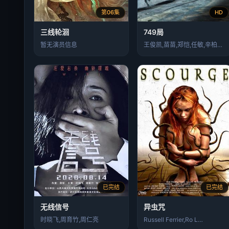
第06集
HD
三线轮洄
749局
暂无演员信息
王俊凯,苗苗,郑恺,任敏,辛柏青,李晨,…
已完结
已完结
无线信号
异虫咒
时晓飞,周育竹,周仁亮
Russell Ferrier,Ro L…