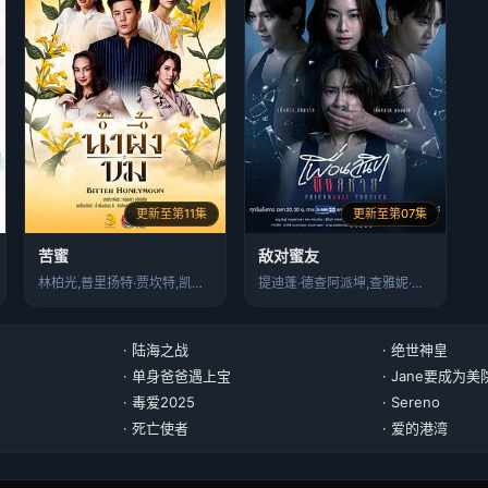
更新至第11集
更新至第07集
苦蜜
敌对蜜友
林柏光,普里扬特·贾坎特,凯瑟娅·英利
提迪蓬·德查阿派坤,查雅妮·臣姗卡维
· 陆海之战
· 绝世神皇
· 单身爸爸遇上宝
· Jane要成为
· 毒爱2025
· Sereno
· 死亡使者
· 爱的港湾