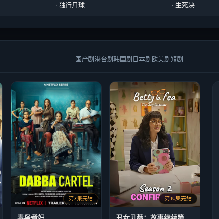
· 独行月球
· 生死决
国产剧
港台剧
韩国剧
日本剧
欧美剧
短剧
第7集完结
第10集完结
毒枭煮妇
丑女贝蒂：故事继续第二季