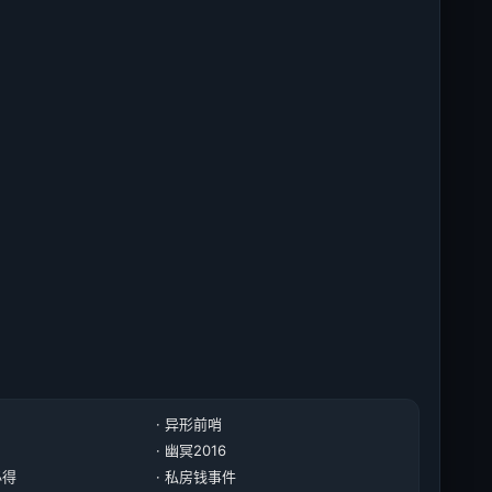
· 异形前哨
· 幽冥2016
必得
· 私房钱事件