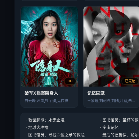
HD
已完结
破军X档案隐身人
记忆囚笼
白云峰,沐岚,杜宇航,克拉拉
王紫逸,刘珂君,刘陆,叶庭,朱洪洋
· 救世超能：永无止境
· 图书馆员：圣杯的
· 地球大冲撞
· 宇宙记忆
· 图书馆员：寻找命运之矛的探险
· 最后的德鲁伊：加