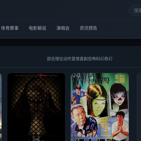
体育赛事
电影解说
演唱会
资讯预告
邵氏
理论
动作
爱情
喜剧
恐怖
科幻
奇幻