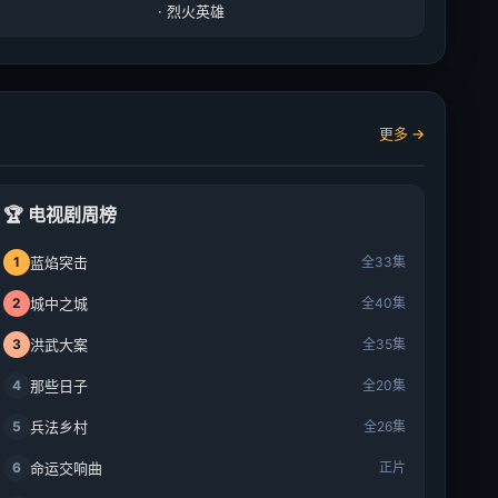
· 烈火英雄
更多 →
🏆 电视剧周榜
1
蓝焰突击
全33集
2
城中之城
全40集
3
洪武大案
全35集
4
那些日子
全20集
5
兵法乡村
全26集
6
命运交响曲
正片