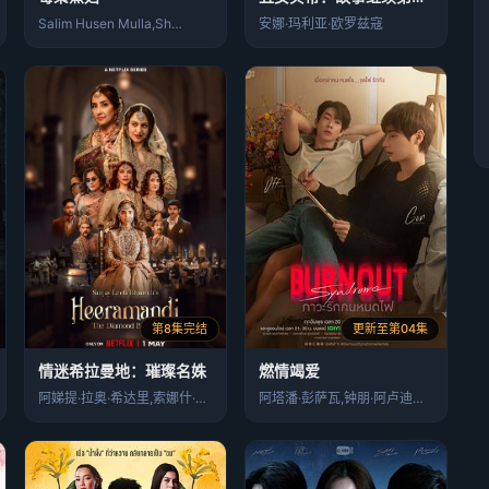
Salim Husen Mulla,Sh…
安娜·玛利亚·欧罗兹寇
第8集完结
更新至第04集
情迷希拉曼地：璀璨名姝
燃情竭爱
阿娣提·拉奥·希达里,索娜什·辛哈,玛尼…
阿塔潘·彭萨瓦,钟朋·阿卢迪吉朋