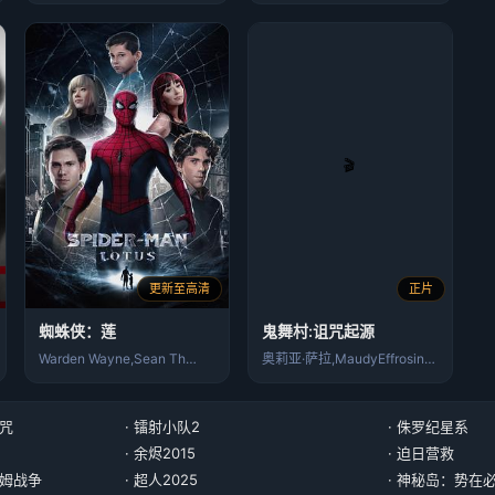
更新至高清
正片
蜘蛛侠：莲
鬼舞村:诅咒起源
Warden Wayne,Sean Th…
奥莉亚·萨拉,MaudyEffrosin…
诅咒
· 镭射小队2
· 侏罗纪星系
· 余烬2015
· 迫日营救
尔姆战争
· 超人2025
· 神秘岛：势在