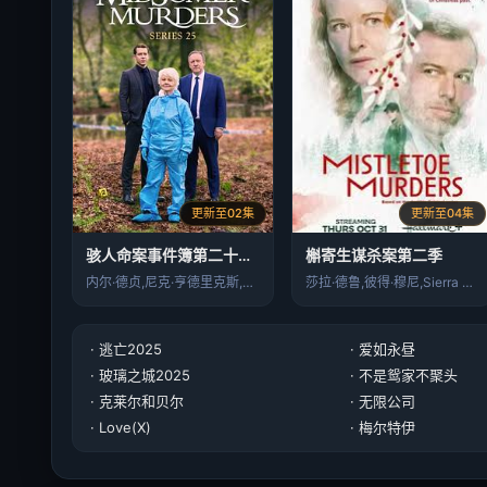
更新至02集
更新至04集
骇人命案事件簿第二十五季
槲寄生谋杀案第二季
内尔·德贞,尼克·亨德里克斯,安妮特·白…
莎拉·德鲁,彼得·穆尼,Sierra M…
· 逃亡2025
· 爱如永昼
· 玻璃之城2025
· 不是鸳家不聚头
· 克莱尔和贝尔
· 无限公司
· Love(X)
· 梅尔特伊