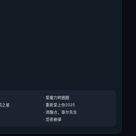
· 爱魔力转圈圈
美院之星
· 重新爱上你2025
· 清醒点，泰尔先生
· 觅密悬律