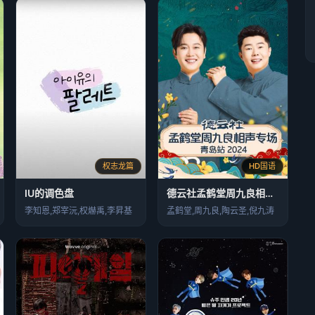
权志龙篇
HD国语
IU的调色盘
德云社孟鹤堂周九良相声专场青岛站
李知恩,郑宰沅,权爀禹,李昇基
孟鹤堂,周九良,陶云圣,倪九涛