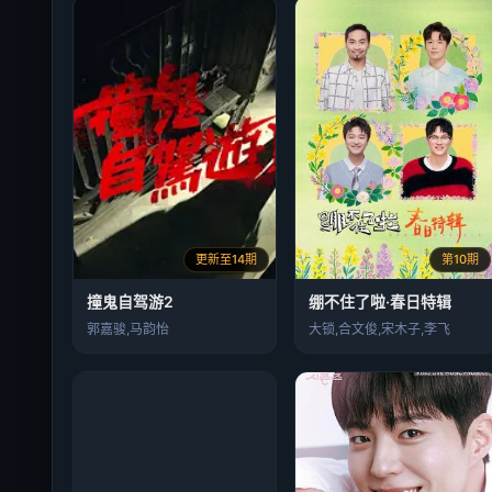
更新至14期
第10期
撞鬼自驾游2
绷不住了啦·春日特辑
郭嘉骏,马韵怡
大锁,合文俊,宋木子,李飞