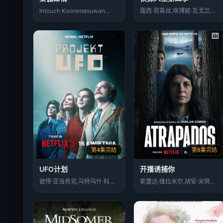
Intouch Kooramasuwan…
露西·劳莱丝,埃博妮·瓦戈兰斯,Rawi…
第4集完结
第6集完结
UFO计划
开播诱捕你
彼得·亚当奇克,马特乌什·科希丘凯维奇
索蕾达·维拉米尔,胡安·米努欣,阿尔维托…