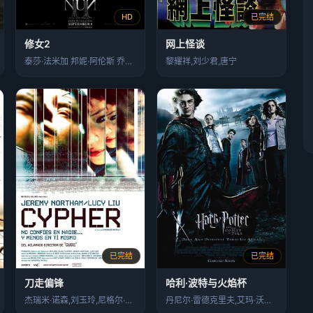
HD
已完结
修女2
网上怪谈
泰莎·法米加 邦妮·阿伦斯 乔纳斯·布洛…
黎耀祥,刘少君,唐宁
已完结
已完结
刀走偏锋
哈利·波特与火焰杯
杰瑞米·诺森,刘玉玲,尼格尔·本内特
丹尼尔·雷德克里夫,艾玛·沃森,鲁伯特·…