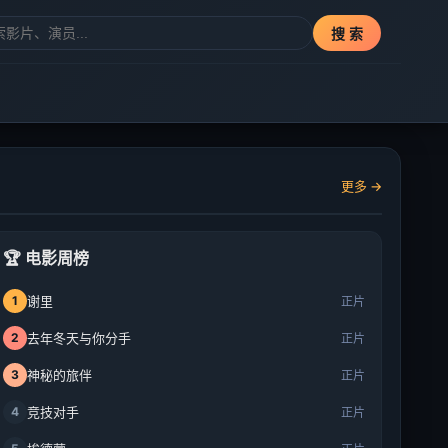
搜 索
更多 →
🏆 电影周榜
1
谢里
正片
2
去年冬天与你分手
正片
3
神秘的旅伴
正片
4
竞技对手
正片