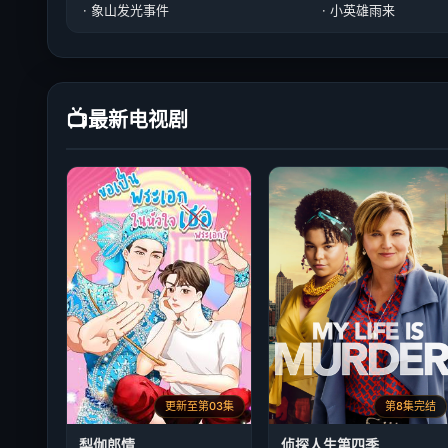
· 象山发光事件
· 小英雄雨来
📺
最新电视剧
更新至第03集
第8集完结
梨伽郎情
侦探人生第四季