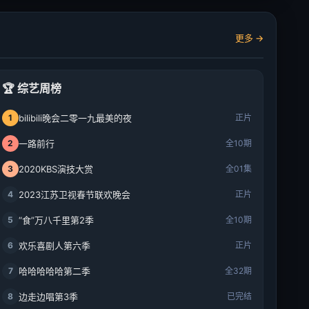
更多 →
🏆 综艺周榜
1
bilibili晚会二零一九最美的夜
正片
2
一路前行
全10期
3
2020KBS演技大赏
全01集
4
2023江苏卫视春节联欢晚会
正片
5
“食”万八千里第2季
全10期
6
欢乐喜剧人第六季
正片
7
哈哈哈哈哈第二季
全32期
8
边走边唱第3季
已完结