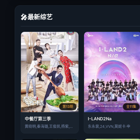
🎤
最新综艺
第13期
全11集
中餐厅第三季
I-LAND2Na
黄晓明,秦海璐,王俊凯,杨紫,林述巍
东永裴,24,VVN,莫妮卡·申